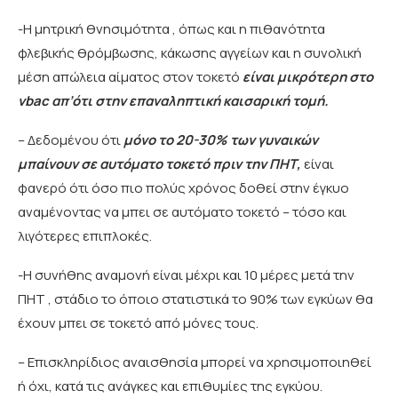
-Η μητρική θνησιμότητα , όπως και η πιθανότητα
φλεβικής θρόμβωσης, κάκωσης αγγείων και η συνολική
μέση απώλεια αίματος στον τοκετό
είναι μικρότερη στο
vbac απ’ότι στην επαναληπτική καισαρική τομή.
– Δεδομένου ότι
μόνο το 20-30% των γυναικών
μπαίνουν σε αυτόματο τοκετό πριν την ΠΗΤ,
είναι
φανερό ότι όσο πιο πολύς χρόνος δοθεί στην έγκυο
αναμένοντας να μπει σε αυτόματο τοκετό – τόσο και
λιγότερες επιπλοκές.
-Η συνήθης αναμονή είναι μέχρι και 10 μέρες μετά την
ΠΗΤ , στάδιο το όποιο στατιστικά το 90% των εγκύων θα
έχουν μπει σε τοκετό από μόνες τους.
– Επισκληρίδιος αναισθησία μπορεί να χρησιμοποιηθεί
ή όχι, κατά τις ανάγκες και επιθυμίες της εγκύου.