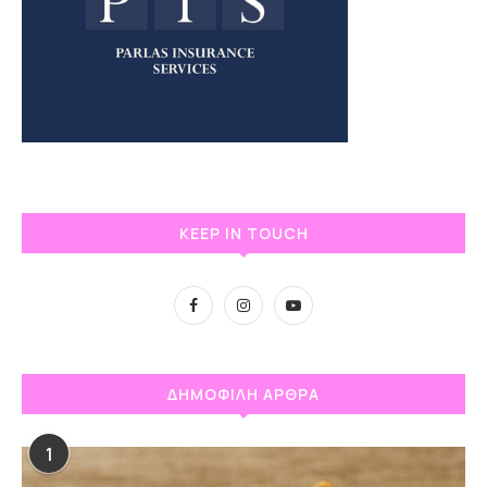
KEEP IN TOUCH
ΔΗΜΟΦΙΛΗ ΑΡΘΡΑ
1