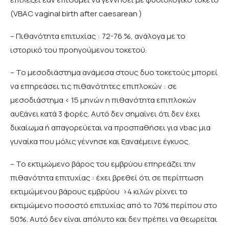
(VBAC vaginal birth after caesarean )
– Πιθανότητα επιτυχίας : 72-76 %, ανάλογα με το
ιστορικό του προηγούμενου τοκετού.
– Το μεσοδιάστημα ανάμεσα στους δυο τοκετούς μπορεί
να επηρεάσει τις πιθανότητες επιπλοκών : σε
μεσοδιάστημα < 15 μηνών η πιθανότητα επιπλοκών
αυξάνει κατά 3 φορές. Αυτό δεν σημαίνει ότι δεν έχει
δικαίωμα ή απαγορεύεται να προσπαθήσει για vbac μια
γυναίκα που μόλις γέννησε και ξαναέμεινε έγκυος.
– Το εκτιμώμενο βάρος του εμβρύου επηρεάζει την
πιθανότητα επιτυχίας : έχει βρεθεί ότι σε περίπτωση
εκτιμώμενου βάρους εμβρύου >4 κιλών ρίχνει το
εκτιμώμενο ποσοστό επιτυχίας από το 70% περίπου στο
50%. Αυτό δεν είναι απόλυτο και δεν πρέπει να θεωρείται