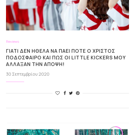
Reviews
ΓΙΑΤΊ ΔΕΝ ΉΘΕΛΑ ΝΑ ΠΆΕΙ ΠΟΤΕ Ο ΧΡΊΣΤΟΣ
ΠΟΔΌΣΦΑΙΡΟ ΚΑΙ ΠΩΣ ΟΙ LITTLE KICKERS ΜΟΥ
ΆΛΛΑΞΑΝ ΤΗΝ ΆΠΟΨΗ!
30 Σεπτεμβρίου 2020
5.3