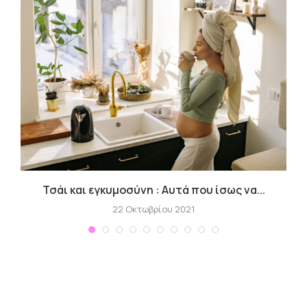
Τσάι και εγκυμοσύνη : Αυτά που ίσως να...
Γ
22 Οκτωβρίου 2021