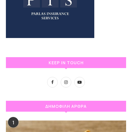
KEEP IN TOUCH
ΔΗΜΟΦΙΛΗ ΑΡΘΡΑ
1