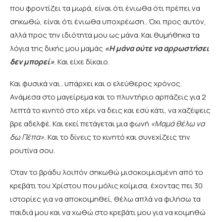
που φροντίζει τα μωρά, είναι ότι ένιωθα ότι πρέπει να
σηκωθώ, είναι ότι ένιωθα υποχρέωση.. Όχι προς αυτόν,
αλλά προς την ιδιότητα μου ως μάνα. Και θυμήθηκα τα
λόγια της δικής μου μαμάς
«Η μάνα ούτε να αρρωστήσει
δεν μπορεί»
. Και είχε δίκαιο.
Και φυσικά ναι.. υπάρχει και ο ελεύθερος χρόνος.
Ανάμεσα στο μαγείρεμα και το πλυντήριο αρπάζεις για 2
λεπτά το κινητό στο χέρι να δεις και εσύ κάτι, να χαζέψεις
βρε αδελφέ. Και εκεί πετάγεται μια φωνή
«Μαμά θέλω να
δω Πέπα».
Και το δίνεις το κινητό και συνεχίζεις την
ρουτίνα σου.
Όταν το βράδυ λοιπόν σηκωθώ μισοκοιμισμένη από το
κρεβάτι του Χρίστου που μόλις κοίμισα, έχοντας πει 30
ιστορίες για να αποκοιμηθεί, θέλω απλά να φιλήσω τα
παιδιά μου και να χωθώ στο κρεβάτι μου για να κοιμηθώ