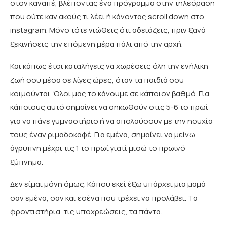
στον καναπέ, βλέποντας ένα πρόγραμμα στην τηλεόραση
που ούτε καν ακούς τι λέει ή κάνοντας scroll down στο
instagram. Μόνο τότε νιώθεις ότι αδειάζεις, πριν ξανά
ξεκινήσεις την επόμενη μέρα πάλι από την αρχή.
Και κάπως έτσι καταλήγεις να χωρέσεις όλη την ενήλικη
ζωή σου μέσα σε λίγες ώρες, όταν τα παιδιά σου
κοιμούνται. Όλοι μας το κάνουμε σε κάποιον βαθμό. Για
κάποιους αυτό σημαίνει να σηκωθούν στις 5-6 το πρωί
για να πάνε γυμναστήριο ή να απολαύσουν με την ησυχία
τους έναν ριμαδοκαφέ. Για εμένα, σημαίνει να μείνω
άγρυπνη μέχρι τις 1 το πρωί γιατί μισώ το πρωινό
ξύπνημα.
Δεν είμαι μόνη όμως. Κάπου εκεί έξω υπάρχει μια μαμά
σαν εμένα, σαν και εσένα που τρέχει να προλάβει. Τα
φροντιστήρια, τις υποχρεώσεις, τα πάντα.