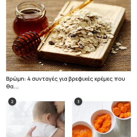
Βρώμη: 4 συνταγές για βρεφικές κρέμες που
θα...
2
3