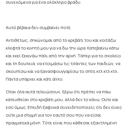
συνεχόμενα για ένα ολόκληρο βράδυ.
Αυτό βέβαια δεν συμβαίνει ποτέ.
Αντιθέτως, σηκώνομαι από το κρεβάτι του και κοιτάζω
κλεφτά το κινητό μου για να δω την ώρα. Κατεβαίνω κάτω
και εκεί ξεκινάω πάλι από την αρχή. Τάπερ για το σχολείο
και τη δουλειά, να ετοιμάσω τις τσάντες των παιδιών, να
σκουπίσω και να ξανασφουγγαρίσω το σπίτι κτλ κτλ κτλ..
Πάντα υπάρχει και κάτι άλλο.
Όταν όλα αυτά τελειώσουν, ξέρω ότι πρέπει να πάω
κατευθείαν στο κρεβάτι μου, αλλά δεν το κάνω. Ούτε και
εσύ όμως. Επειδή ξαφνικά συνειδητοποιείς ότι δεν είχες
ούτε μια στιγμή για τον εαυτό σου που να είσαι
πραγματικά μόνη. Τότε είναι που κάθεσαι εξαντλημένη