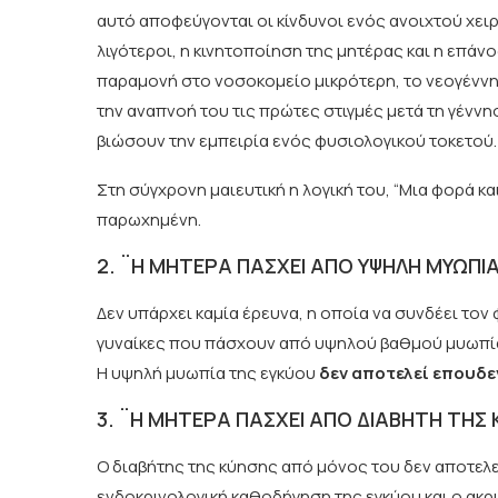
αυτό αποφεύγονται οι κίνδυνοι ενός ανοιχτού χειρο
λιγότεροι, η κινητοποίηση της μητέρας και η επάν
παραμονή στο νοσοκομείο μικρότερη, το νεογέννητ
την αναπνοή του τις πρώτες στιγμές μετά τη γέννη
βιώσουν την εμπειρία ενός φυσιολογικού τοκετού.
Στη σύγχρονη μαιευτική η λογική του‚ “Μια φορά κ
παρωχημένη.
2. ¨Η ΜΗΤΕΡΑ ΠΑΣΧΕΙ ΑΠΟ ΥΨΗΛΗ ΜΥΩΠΙ
Δεν υπάρχει καμία έρευνα, η οποία να συνδέει τον
γυναίκες που πάσχουν από υψηλού βαθμού μυωπί
Η υψηλή μυωπία της εγκύου
δεν αποτελεί επουδε
3. ¨Η ΜΗΤΕΡΑ ΠΑΣΧΕΙ ΑΠΟ ΔΙΑΒΗΤΗ ΤΗΣ
Ο διαβήτης της κύησης από μόνος του δεν αποτελ
ενδοκρινολογική καθοδήγηση της εγκύου και ο ακ