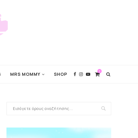
0
S
MRS MOMMY
SHOP