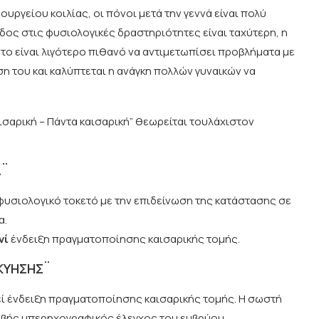
υργείου κοιλίας, οι πόνοι μετά την γεννά είναι πολύ
οδος στις φυσιολογικές δραστηριότητες είναι ταχύτερη, η
ο είναι λιγότερο πιθανό να αντιμετωπίσει προβλήματα με
ση του και καλύπτεται η ανάγκη πολλών γυναικών να
αισαρική – Πάντα καισαρική” θεωρείται τουλάχιστον
Α¨
 φυσιολογικό τοκετό με την επιδείνωση της κατάστασης σε
α.
νί
ένδειξη πραγματοποίησης καισαρικής τομής.
 ΚΥΗΣΗΣ¨
εί ένδειξη πραγματοποίησης καισαρικής τομής. Η σωστή
ριβής υπερηχογραφικός έλεγχος του εμβρύου