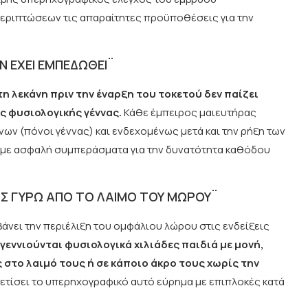
περιπτώσεων τις απαραίτητες προϋποθέσεις για την
ΕΝ ΕΧΕΙ ΕΜΠΕΔΩΘΕΙ¨
η λεκάνη πριν την έναρξη του τοκετού δεν παίζει
 φυσιολογικής γέννας.
Κάθε έμπειρος μαιευτήρας
ων (πόνοι γέννας) και ενδεχομένως μετά και την ρήξη των
με ασφαλή συμπεράσματα για την δυνατότητα καθόδου
ΟΣ ΓΥΡΩ ΑΠΟ ΤΟ ΛΑΙΜΟ ΤΟΥ ΜΩΡΟΥ¨
άνει την περιέλιξη του ομφάλιου λώρου στις ενδείξεις
γεννιούνται φυσιολογικά χιλιάδες παιδιά με μονή,
 στο λαιμό τους ή σε κάποιο άκρο τους χωρίς την
χετίσει το υπερηχογραφικό αυτό εύρημα με επιπλοκές κατά