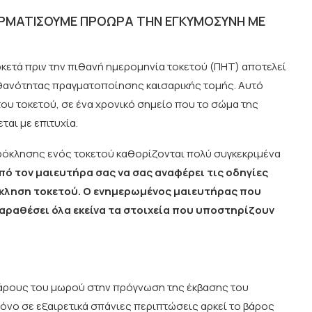
Α ΤΕΡΜΑΤΙΣΟΥΜΕ ΠΡΟΩΡΑ ΤΗΝ ΕΓΚΥΜΟΣΥΝΗ ΜΕ
κετά πριν την πιθανή ημερομηνία τοκετού (ΠΗΤ) αποτελεί
πιθανότητας πραγματοποίησης καισαρικής τομής. Αυτό
του τοκετού, σε ένα χρονικό σημείο που το σώμα της
ται με επιτυχία.
πρόκλησης ενός τοκετού καθορίζονται πολύ συγκεκριμένα
ό τον μαιευτήρα σας να σας αναφέρει τις οδηγίες
όκληση τοκετού. Ο ενημερωμένος μαιευτήρας που
αραθέσει όλα εκείνα τα στοιχεία που υποστηρίζουν
άρους του μωρού στην πρόγνωση της έκβασης του
όνο σε εξαιρετικά σπάνιες περιπτώσεις αρκεί το βάρος