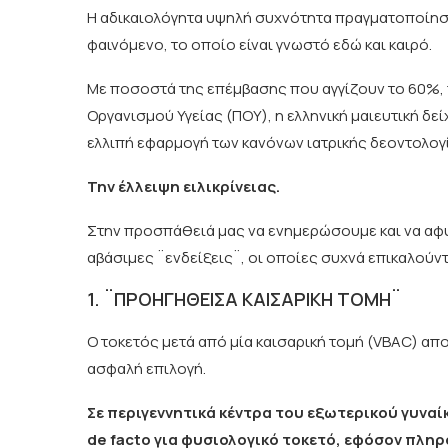
Η αδικαιολόγητα υψηλή συχνότητα πραγματοποίηση
φαινόμενο, το οποίο είναι γνωστό εδώ και καιρό.
Με ποσοστά της επέμβασης που αγγίζουν το 60%, 
Οργανισμού Υγείας (ΠΟΥ), η ελληνική μαιευτική δε
ελλιπή εφαρμογή των κανόνων ιατρικής δεοντολογ
Την έλλειψη ειλικρίνειας.
Στην προσπάθειά μας να ενημερώσουμε και να αφ
αβάσιμες ¨ενδείξεις¨, οι οποίες συχνά επικαλούντ
1. ¨ΠΡΟΗΓΗΘΕΙΣΑ ΚΑΙΣΑΡΙΚΗ ΤΟΜΗ¨
Ο τοκετός μετά από μία καισαρική τομή (VBAC) απο
ασφαλή επιλογή.
Σε περιγεννητικά κέντρα του εξωτερικού γυνα
de facto για φυσιολογικό τοκετό, εφόσον πλη