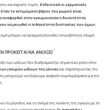
ησης καισαρικής τομής.
Ενδεικτικά οι γερμανικές
όταν το εκτιμώμενο βάρος του μωρού είναι
να αναφερθεί στην εγκυμονούσα η δυνατότητα
ου να μειωθεί η πιθανότητα δυστοκίας των ώμων.
 τομή μπορεί να πραγματοποιηθεί οποιαδήποτε στιγμή
ΕΝ ΠΡΟΚΕΙΤΑΙ ΝΑ ΑΝΟΙΞΕΙ¨
αρξη των ωδίνων δεν διαδραματίζει σημαντικό ρόλο στην
των ισχυρών ωδίνων της γέννας
και παρατηρώντας την
ηλο μπορούμε να εξάγουμε ασφαλή συμπεράσματα για την
ς.
ν το μέγεθος και το σχήμα της λεκάνης της εγκύου με τη
τού, χωρίς ωστόσο αποτέλεσμα.
Οι παραπάνω