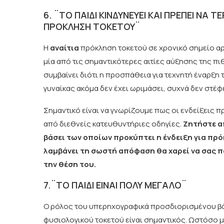
6. ¨ΤΟ ΠΑΙΔΙ ΚΙΝΔΥΝΕΥΕΙ ΚΑΙ ΠΡΕΠΕΙ Ν
ΠΡΟΚΛΗΣΗ ΤΟΚΕΤΟΥ¨
Η
αναίτια
πρόκληση τοκετού σε χρονικό σημείο αρ
μία από τις σημαντικότερες αιτίες αύξησης της 
συμβαίνει διότι η προσπάθεια για τεχνητή έναρξη 
γυναίκας ακόμα δεν έχει ωριμάσει, συχνά δεν στέφε
Σημαντικό είναι να γνωρίζουμε πως οι ενδείξεις 
από διεθνείς κατευθυντήριες οδηγίες.
Ζητήστε απ
βάσει των οποίων προκύπτει η ένδειξη για πρ
λαμβάνει τη σωστή απόφαση θα χαρεί να σας π
την θέση του.
7.¨ΤΟ ΠΑΙΔΙ ΕΙΝΑΙ ΠΟΛΥ ΜΕΓΑΛΟ¨
Ο ρόλος του υπερηχογραφικά προσδιορισμένου β
φυσιολογικού τοκετού είναι σημαντικός. Ωστόσο μ