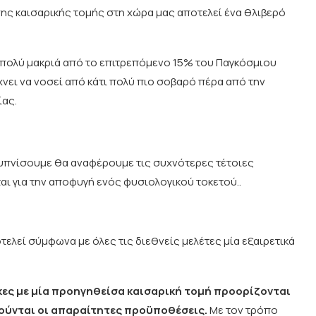
ς καισαρικής τομής στη χώρα μας αποτελεί ένα θλιβερό
πολύ μακριά από το επιτρεπόμενο 15% του Παγκόσμιου
ίχνει να νοσεί από κάτι πολύ πιο σοβαρό πέρα από την
ίας.
υπνίσουμε θα αναφέρουμε τις συχνότερες τέτοιες
αι για την αποφυγή ενός φυσιολογικού τοκετού..
τελεί σύμφωνα με όλες τις διεθνείς μελέτες μία εξαιρετικά
ίκες με μία προηγηθείσα καισαρική τομή προορίζονται
ρούνται οι απαραίτητες προϋποθέσεις.
Με τον τρόπο