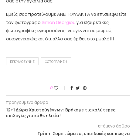
σας στην αγκαλιά σας.
Εμείς σας προτείνουμε ΑΝΕΠΙΦΥΛΑΚΤΑ να επισκεφθείτε
τον φωτογράφο
Simon Georgiou
για εξαιρετικές
φωτογραφίες εγκυμοσύνης, νεογέννητου μωρού,
οικογενειακές και ότι άλλο σας έρθει στο μυαλό!!!
ΕΓΚΥΜΟΣΎΝΗΣ
ΦΩΤΟΓΡΆΦΙΣΗ
0
προηγούμενο άρθρο
12+1 Δώρα Χριστούγέννων: Βρήκαμε τις καλύτερες
επιλογές για κάθε ηλικία!
επόμενο άρθρο
Γρίπη: Συμπτώματα, επιπλοκές και πως να