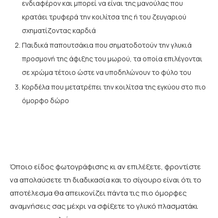
ενδιαφέρον και μπορεί να είναι της μανούλας που
κρατάει τρυφερά την κοιλίτσα της ή του ζευγαριού
σχηματίζοντας καρδιά
Παιδικά παπουτσάκια που σηματοδοτούν την γλυκιά
προσμονή της άφιξης του μωρού, τα οποία επιλέγονται
σε χρώμα τέτοιο ώστε να υποδηλώνουν το φύλο του
Κορδέλα που μετατρέπει την κοιλίτσα της εγκύου στο πιο
όμορφο δώρο
Όποιο είδος φωτογράφισης κι αν επιλέξετε, φροντίστε
να απολαύσετε τη διαδικασία και το σίγουρο είναι ότι το
αποτέλεσμα θα απεικονίζει πάντα τις πιο όμορφες
αναμνήσεις σας μέχρι να σφίξετε το γλυκό πλασματάκι