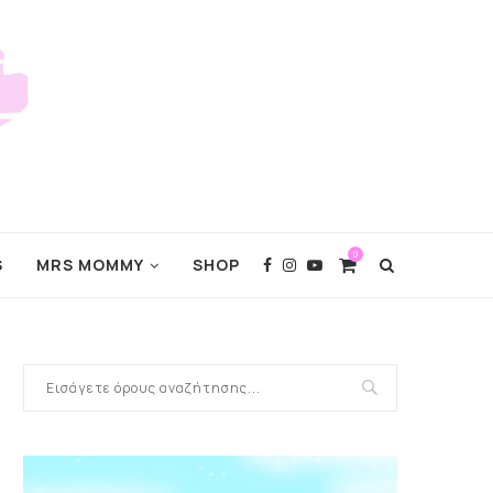
0
S
MRS MOMMY
SHOP