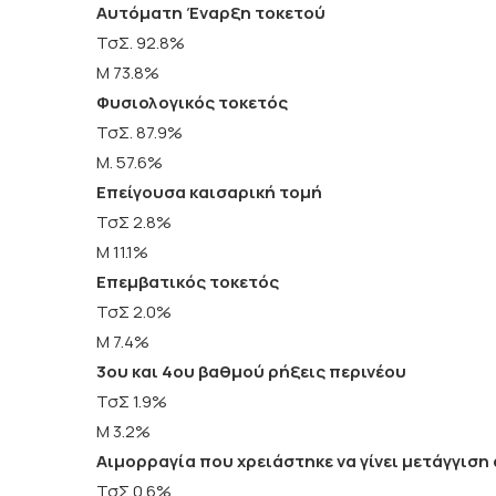
Αυτόματη Έναρξη τοκετού
ΤσΣ. 92.8%
Μ 73.8%
Φυσιολογικός τοκετός
ΤσΣ. 87.9%
Μ. 57.6%
Επείγουσα καισαρική τομή
ΤσΣ 2.8%
Μ 11.1%
Επεμβατικός τοκετός
ΤσΣ 2.0%
Μ 7.4%
3ου και 4ου βαθμού ρήξεις περινέου
ΤσΣ 1.9%
Μ 3.2%
Αιμορραγία που χρειάστηκε να γίνει μετάγγιση
ΤσΣ 0.6%