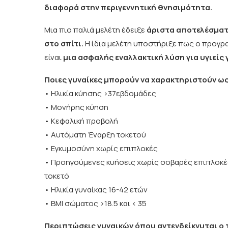
διαφορά στην περιγεννητική θνησιμότητα.
Μια πιο παλιά μελέτη έδειξε
άριστα αποτελέσματ
στο σπίτι.
Η ίδια μελέτη υποστήριξε πως ο προγρα
είναι
μια ασφαλής εναλλακτική λύση για υγιείς 
Ποιες γυναίκες μπορούν να χαρακτηριστούν ως
• Ηλικία κύησης >37εβδομάδες
• Μονήρης κύηση
• Κεφαλική προβολή
• Αυτόματη Έναρξη τοκετού
• Εγκυμοσύνη χωρίς επιπλοκές
• Προηγούμενες κυήσεις χωρίς σοβαρές επιπλοκές 
τοκετό
• Ηλικία γυναίκας 16-42 ετών
• BMI σώματος >18.5 και < 35
Περιπτώσεις γυναικών όπου αντενδείκνυται ο 