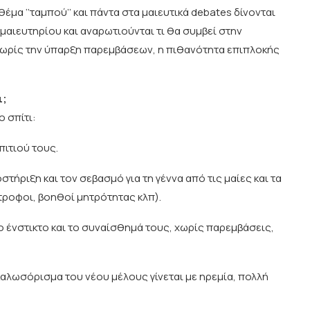
έμα ‘‘ταμπού’’ και πάντα στα μαιευτικά debates δίνονται
μαιευτηρίου και αναρωτιούνται τι θα συμβεί στην
χωρίς την ύπαρξη παρεμβάσεων, η πιθανότητα επιπλοκής
ι;
 σπίτι:
πιτιού τους.
στήριξη και τον σεβασμό για τη γέννα από τις μαίες και τα
τροφοι, βοηθοί μητρότητας κλπ).
ο ένστικτο και το συναίσθημά τους, χωρίς παρεμβάσεις,
ο καλωσόρισμα του νέου μέλους γίνεται με ηρεμία, πολλή