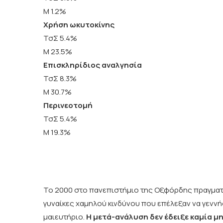
Μ 1.2%
Χρήση ωκυτοκίνης
ΤσΣ 5.4%
Μ 23.5%
Επισκληρίδιος αναλγησία
ΤσΣ 8.3%
Μ 30.7%
Περινεοτομή
ΤσΣ 5.4%
Μ 19.3%
Το 2000 στο πανεπιστήμιο της Οξφόρδης πραγματ
γυναίκες χαμηλού κινδύνου που επέλεξαν να γεννή
μαιευτήριο.
Η μετά-ανάλυση δεν έδειξε καμία μ