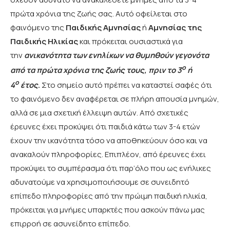
πρώτα χρόνια της ζωής σας. Αυτό οφείλεται στο
φαινόμενο της
Παιδικής Αμνησίας
ή
Αμνησίας της
Παιδικής Ηλικίας
και πρόκειται ουσιαστικά για
την
ανικανότητα των ενηλίκων να θυμηθούν γεγονότα
ο
από τα πρώτα χρόνια της ζωής τους, πριν το 3
ή
ο
4
έτος
.
Στο σημείο αυτό πρέπει να καταστεί σαφές ότι
το φαινόμενο δεν αναφέρεται σε πλήρη απουσία μνημών,
αλλά σε μια σχετική έλλειψη αυτών. Από σχετικές
έρευνες έχει προκύψει ότι παιδιά κάτω των 3-4 ετών
έχουν την ικανότητα τόσο να αποθηκεύουν όσο και να
ανακαλούν πληροφορίες. Επιπλέον, από έρευνες έχει
προκύψει το συμπέρασμα ότι παρ’όλο που ως ενήλικες
αδυνατούμε να χρησιμοποιήσουμε σε συνειδητό
επίπεδο πληροφορίες από την πρώιμη παιδική ηλικία,
πρόκειται για μνήμες υπαρκτές που ασκούν πάνω μας
επιρροή σε ασυνείδητο επίπεδο.