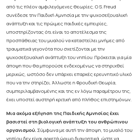
από τις πλέον αμφιλεγόμενες θεωρίες. Ο S. Freud
συνέδεσε την Παιδική Αμνησία με την ψυχοσεξουαλική
ανάπτυξη και τις πρώιμες παιδικές εμπειρίες,
υποστηρίζοντας ότι είναι το αποτέλεσμα της
προσπάθειας του μυαλού να καταστείλει μνήμες από
τραυματικά γεγονότα που σχετίζονται με την
ψυχοσεξουαλική ανάπτυξη του νηπίου. Πρόκειται για μία
άποψη που θα μπορούσε ενδεχομένως να στηριχθεί
μερικώς, ωστόσο δεν υπάρχει επαρκές ερευνητικό υλικό
που να την στηρίζει. Άλλωστε η Φρουδική Θεωρία,
συμπεριλαμβανομένης και της εν λόγω παραμέτρου της,
έχει υποστεί αυστηρή κριτική από πλήθος επιστημόνων.
Μια ακόμα εξήγηση της Παιδικής Αμνησίας έχει
βασιστεί στη βιολογική ανάπτυξη του ανθρώπινου
οργανισμού.
Σύμφωνα με αυτή την άποψη, το μυαλό του
νηπίου δεν είναι αρκετά ώριμο διανοητικά, ώστε να