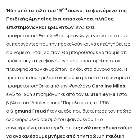
ου
Ήδη από τα τέλη του 19
αιώνα, το φαινόμενο της
Παιδικής Αμνησίας έχει απασχολήσει πλήθος
επιστημόνων και ερευνητών,
ενώ έχει
πραγματοποιηθεί πλήθος ερευνών για να εντοπιστούν
οι παράγοντες που την προκαλούν και να επεξηγηθεί ως
φαινόμενο. Έτσι, λοιπόν, θα μπορούσαμε να πούμε ότι
πρόκειται για ένα φαινόμενο που παρατηρείται στην
πλειοψηφία των ανθρώπων, αν όχι στο σύνολο τους. Η
πρώτη επίσημη μελέτη αναφορικά με αυτό το φαινόμενο
πραγματοποιήθηκε από την Ψυχολόγο
Caroline
Miles
,
ενώ το 1904 επισημάνθηκε από τον
G
.
Stanley
Hall
στο
βιβλίο του “Adolescence”. Παρόλα αυτά, το 1916
ο
Sigmund
Freud
ήταν αυτός που διατύπωσε τον πρώτο
ολοκληρωμένο ορισμό του φαινομένου. Πιο
συγκεκριμένα, υποστήριξε ότι
ως ενήλικες αδυνατούμε
να ανακαλέσουμε μνήμες από την πρώιμη παιδική