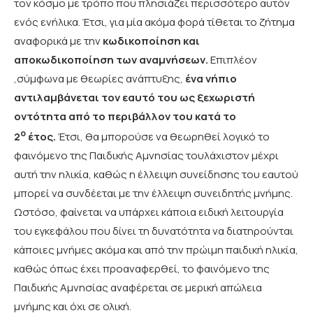
τον κόσμο με τρόπο που πλησιάζει περισσότερο αυτόν
ενός ενήλικα. Έτσι, για μία ακόμα φορά τίθεται το ζήτημα
αναφορικά με την
κωδικοποίηση και
αποκωδικοποίηση των αναμνήσεων.
Επιπλέον
,σύμφωνα με θεωρίες ανάπτυξης,
ένα νήπιο
αντιλαμβάνεται τον εαυτό του ως ξεχωριστή
οντότητα από το περιβάλλον του κατά το
ο
2
έτος.
Έτσι, θα μπορούσε να θεωρηθεί λογικό το
φαινόμενο της Παιδικής Αμνησίας τουλάχιστον μέχρι
αυτή την ηλικία, καθώς η έλλειψη συνείδησης του εαυτού
μπορεί να συνδέεται με την έλλειψη συνειδητής μνήμης.
Ωστόσο, φαίνεται να υπάρχει κάποια ειδική λειτουργία
του εγκεφάλου που δίνει τη δυνατότητα να διατηρούνται
κάποιες μνήμες ακόμα και από την πρώιμη παιδική ηλικία,
καθώς όπως έχει προαναφερθεί, το φαινόμενο της
Παιδικής Αμνησίας αναφέρεται σε μερική απώλεια
μνήμης και όχι σε ολική.