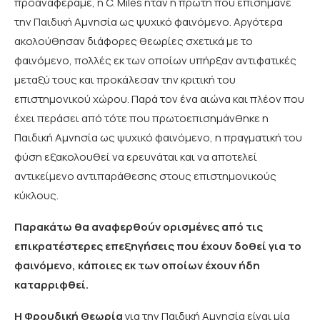
προαναφέραμε, η C. Miles ήταν η πρώτη που επισήμανε
την Παιδική Αμνησία ως ψυχικό φαινόμενο. Αργότερα
ακολούθησαν διάφορες θεωρίες σχετικά με το
φαινόμενο, πολλές εκ των οποίων υπήρξαν αντιφατικές
μεταξύ τους και προκάλεσαν την κριτική του
επιστημονικού χώρου. Παρά τον ένα αιώνα και πλέον που
έχει περάσει από τότε που πρωτοεπισημάνθηκε η
Παιδική Αμνησία ως ψυχικό φαινόμενο, η πραγματική του
φύση εξακολουθεί να ερευνάται και να αποτελεί
αντικείμενο αντιπαράθεσης στους επιστημονικούς
κύκλους.
Παρακάτω θα αναφερθούν ορισμένες από τις
επικρατέστερες επεξηγήσεις που έχουν δοθεί για το
φαινόμενο, κάποιες εκ των οποίων έχουν ήδη
καταρριφθεί.
Η Φρουδική Θεωρία
για την Παιδική Αμνησία είναι μία