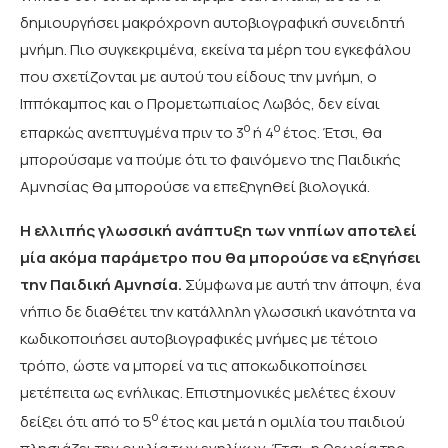
δημιουργήσει μακρόχρονη αυτοβιογραφική συνειδητή
μνήμη. Πιο συγκεκριμένα, εκείνα τα μέρη του εγκεφάλου
που σχετίζονται με αυτού του είδους την μνήμη, ο
Ιππόκαμπος και ο Προμετωπιαίος Λωβός, δεν είναι
ο
ο
επαρκώς ανεπτυγμένα πριν το 3
ή 4
έτος. Έτσι, θα
μπορούσαμε να πούμε ότι το φαινόμενο της Παιδικής
Αμνησίας θα μπορούσε να επεξηγηθεί βιολογικά.
Η ελλιπής γλωσσική ανάπτυξη των νηπίων αποτελεί
μία ακόμα παράμετρο που θα μπορούσε να εξηγήσει
την Παιδική Αμνησία.
Σύμφωνα με αυτή την άποψη, ένα
νήπιο δε διαθέτει την κατάλληλη γλωσσική ικανότητα να
κωδικοποιήσει αυτοβιογραφικές μνήμες με τέτοιο
τρόπο, ώστε να μπορεί να τις αποκωδικοποίησει
μετέπειτα ως ενήλικας. Επιστημονικές μελέτες έχουν
ο
δείξει ότι από το 5
έτος και μετά η ομιλία του παιδιού