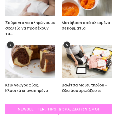
Ζούμε για να πληρώνουμε
Μετάβαση από αλεσμένα
σχολεία να προσέχουν
σε κομμάτια
τα...
4
5
Κέικ γεωγραφίας.
Βαλίτσα Μαιευτηρίου –
Κλασικό κι αγαπημένο
Όλα όσα χρειάζεστε
NEWSLETTER, TIPS, ΔΩΡΑ, ΔΙΑΓΩΝΙΣΜΟΙ