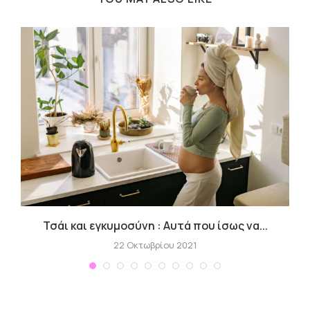
Τσάι και εγκυμοσύνη : Αυτά που ίσως να...
Γ
22 Οκτωβρίου 2021