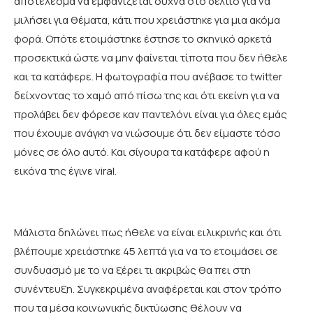
αποτέλεσμα να εμφανίζεται συχνά στο δελτίο για να
μιλήσει για θέματα, κάτι που χρειάστηκε για μια ακόμα
φορά. Οπότε ετοιμάστηκε έστησε το σκηνικό αρκετά
προσεκτικά ώστε να μην φαίνεται τίποτα που δεν ήθελε
και τα κατάφερε. Η φωτογραφία που ανέβασε το twitter
δείχνοντας το χαμό από πίσω της και ότι εκείνη για να
προλάβει δεν φόρεσε καν παντελόνι είναι για όλες εμάς
που έχουμε ανάγκη να νιώσουμε ότι δεν είμαστε τόσο
μόνες σε όλο αυτό. Και σίγουρα τα κατάφερε αφού η
εικόνα της έγινε viral.
Μάλιστα δηλώνει πως ήθελε να είναι ειλικρινής και ότι
βλέπουμε χρειάστηκε 45 λεπτά για να το ετοιμάσει σε
συνδυασμό με το να ξέρει τι ακριβώς θα πει στη
συνέντευξη. Συγκεκριμένα αναφέρεται και στον τρόπο
που τα μέσα κοινωνικής δικτύωσης θέλουν να