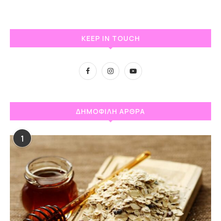
KEEP IN TOUCH
ΔΗΜΟΦΙΛΗ ΑΡΘΡΑ
1