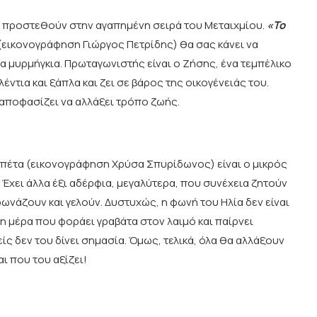
 προστεθούν στην αγαπημένη σειρά του Μεταιχμίου.
«Το
εικονογράφηση Γιώργος Πετρίδης) θα σας κάνει να
να μυρμήγκια. Πρωταγωνιστής είναι ο Ζήσης, ένα τεμπέλικο
έντια και ξάπλα και ζει σε βάρος της οικογένειάς του.
 αποφασίζει να αλλάξει τρόπο ζωής.
μπέτα (εικονογράφηση Χρύσα Σπυρίδωνος) είναι ο μικρός
; Έχει άλλα έξι αδέρφια, μεγαλύτερα, που συνέχεια ζητούν
φωνάζουν και γελούν. Δυστυχώς, η φωνή του Ηλία δεν είναι
τη μέρα που φοράει γραβάτα στον λαιμό και παίρνει
ς δεν του δίνει σημασία. Όμως, τελικά, όλα θα αλλάξουν
αι που του αξίζει!