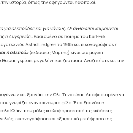
σει την ιστορία, όπως την αφηγούνται ηθοποιοί.
τα για αλεπούδες και για νάνους. Οι άνθρωποι κοιμούνται
λας ο Αυγερινός…
Βασισμένο σε ποίημα του Karl-Erik
γοτέχνιδα Astrid Lindgren το 1965 και εικονογράφησε η
και η αλεπού»
(εκδόσεις Μάρτης) είναι μια μαγική
υ θα μας γεμίσει με γαλήνη και ζεστασιά. Αναζητήστε και την
.
γέννων και ξυπνάει την Όλι. Τι να είναι; Αποφασισμένη να
που γνωρίζει έναν καινούριο φίλο. Έτσι ξεκινάει η
Νίκολα Κλάιν, που μόλις κυκλοφόρησε από τις εκδόσεις
ινελιές, εικονογράφηση και εξαιρετική μετάφραση της