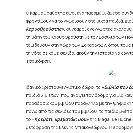
Ο Καρυοθραύστης είναι ένα παραμύθι άμεσα συνδε
φροντίζουν να το γνωρίσουν στα μικρά παιδιά. Δια
Καρυοθραύστης»
, οι νεαροί αναγνώστες ακολουθ
τη μάχη του Καρυοθραύστη με τον Βασιλιά των Πον
ταξιδεύουν στη Χώρα των Ζαχαρωτών, όπου τους π
τη νότα σε κάθε σελίδα, ακούν την ιστορία να ζων
Τσαϊκόφσκι.
Ιδανικό χριστουγεννιάτικο δώρο, τα
«Βιβλία που 
παιδιά 3-6 ετών, που ανοίγει τον δρόμο για μια κα
παραδοσιακού βιβλίου παράλληλα με την ψηφιακή 
πάνω από τις σελίδες του βιβλίου, τα παιδιά βλέπο
το
«Κρεβάτι, κρεβατάκι μου»
της Magali Le Huche 
μετάφραση της Ελένης Μπακογεώργου. Η εφαρμογή 