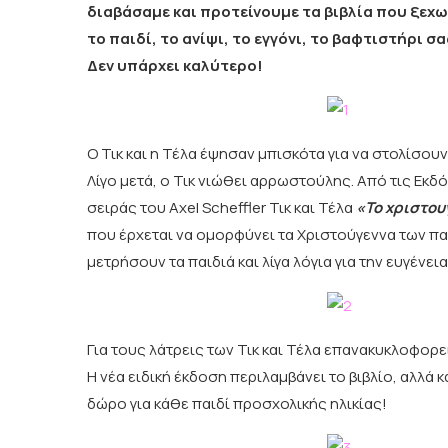
διαβάσαμε και προτείνουμε τα βιβλία που ξεχωρ
το παιδί, το ανίψι, το εγγόνι, το βαφτιστήρι 
Δεν υπάρχει καλύτερο!
Ο Τικ και η Τέλα έψησαν μπισκότα για να στολίσου
Λίγο μετά, ο Τικ νιώθει αρρωστούλης. Από τις Εκδ
σειράς του Axel Scheffler Τικ και Τέλα
«Το χριστου
που έρχεται να ομορφύνει τα Χριστούγεννα των παι
μετρήσουν τα παιδιά και λίγα λόγια για την ευγένεια 
Για τους λάτρεις των Τικ και Τέλα επανακυκλοφορε
Η νέα ειδική έκδοση περιλαμβάνει το βιβλίο, αλλά 
δώρο για κάθε παιδί προσχολικής ηλικίας!