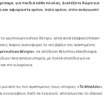
ίσαμε, για παιδιά κάθε ηλικίας. Διαλέξετε δώρα για
σας και αφιερώστε χρόνο, πολύ χρόνο, στην ανάγνωση!
ν το χριστουγεννιάτικο δέντρο, αλλά αυτά εξαφανίστηκαν!
όσεις Ίκαρος κυκλοφορεί το νέο βιβλίο της αγαπημένης
γεννιάτικο δέντρο»
, σε απόδοση Φίλιππου Μανδηλαρά,
διών! Μια αστεία ιστορία, με πολλά στολίδια για να
και την ειλικρίνεια.
ί μια από τις πιο αγαπημένες τους ιστορίες
«Το Μπαλόνι»
.
και εννιά κύβους παζλ σε ένα κουτί, αποτελώντας το ιδανικό