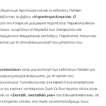
δεμένο με Χριστούγεννα και οι εκδόσεις Πατάκη
βάζοντας το βιβλίο
«Η ορχήστρα διηγείται: Ο
ούν την Κλάρα σε μια μαγική περιπέτεια. Παρακολουθούν
τικών, γνωρίζουν τη Νεράιδα των Ζαχαρωτών και
εριμένουν θαύματα και εκπλήξεις. Παράλληλα, πατώντας
τανεύει με τη σπουδαία μουσική του μπαλέτου του
ζωντανεύουν»
είναι μια συλλογή των εκδόσεων Πατάκη για
ινούρια εμπειρία ανάγνωσης, με τη χρήση του
τεχνολογία. Τοποθετώντας ένα tablet ή ένα smartphone
υν τις εικόνες να παίρνουν ζωή! Οι δυο πρώτοι τίτλοι είναι
και το
«Σκοτάδι, σκοταδάκι μου»
του Edouard Manceau, σε
επιτρέπει επίσης στο παιδί να αλληλεπιδρά με τους