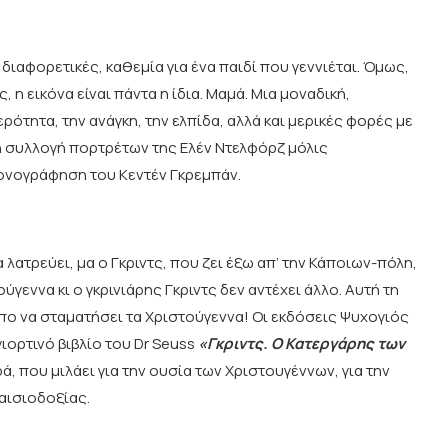
ιαφορετικές, καθεμία για ένα παιδί που γεννιέται. Όμως,
, η εικόνα είναι πάντα η ίδια. Μαμά. Μια μοναδική,
ρότητα, την ανάγκη, την ελπίδα, αλλά και μερικές φορές με
η συλλογή πορτρέτων της Ελέν Ντελφόρζ μόλις
ονογράφηση του Κεντέν Γκρεμπάν.
ατρεύει, μα ο Γκριντς, που ζει έξω απ’ την Κάποιων-πόλη,
ύγεννα κι ο γκρινιάρης Γκριντς δεν αντέχει άλλο. Αυτή τη
ρόπο να σταματήσει τα Χριστούγεννα! Οι εκδόσεις Ψυχογιός
ιορτινό βιβλίο του Dr Seuss
«Γκριντς. Ο Κατεργάρης των
, που μιλάει για την ουσία των Χριστουγέννων, για την
 αισιοδοξίας.