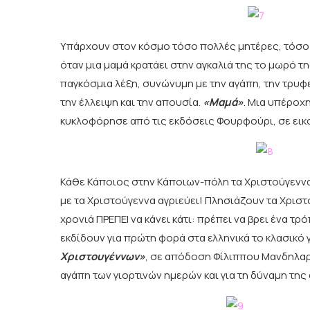
Υπάρχουν στον κόσμο τόσο πολλές μητέρες, τόσο δ
όταν μια μαμά κρατάει στην αγκαλιά της το μωρό της
παγκόσμια λέξη, συνώνυμη με την αγάπη, την τρυφε
την έλλειψη και την απουσία.
«Μαμά»
. Μια υπέροχ
κυκλοφόρησε από τις εκδόσεις Φουρφούρι, σε εικ
Κάθε Κάποιος στην Κάποιων-πόλη τα Χριστούγεννα λ
με τα Χριστούγεννα αγριεύει! Πλησιάζουν τα Χριστο
χρονιά ΠΡΕΠΕΙ να κάνει κάτι: πρέπει να βρει ένα τ
εκδίδουν για πρώτη φορά στα ελληνικά το κλασικό γ
Χριστουγέννων»
, σε απόδοση Φίλιππου Μανδηλαρά
αγάπη των γιορτινών ημερών και για τη δύναμη της