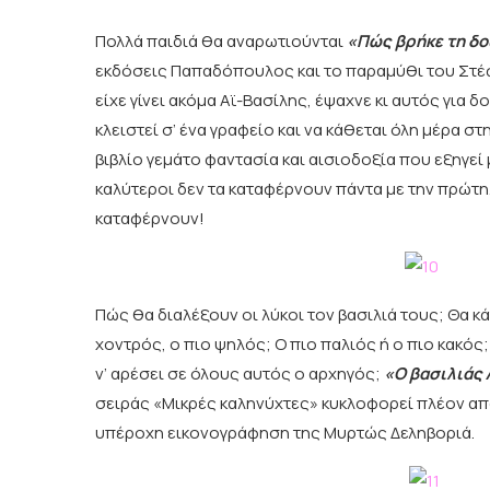
Πολλά παιδιά θα αναρωτιούνται
«Πώς βρήκε τη δο
εκδόσεις Παπαδόπουλος και το παραμύθι του Στέφε
είχε γίνει ακόμα Αϊ-Βασίλης, έψαχνε κι αυτός για 
κλειστεί σ’ ένα γραφείο και να κάθεται όλη μέρα σ
βιβλίο γεμάτο φαντασία και αισιοδοξία που εξηγεί 
καλύτεροι δεν τα καταφέρνουν πάντα με την πρώτη
καταφέρνουν!
Πώς θα διαλέξουν οι λύκοι τον βασιλιά τους; Θα κ
χοντρός, ο πιο ψηλός; Ο πιο παλιός ή ο πιο κακός
ν’ αρέσει σε όλους αυτός ο αρχηγός;
«Ο βασιλιάς
σειράς «Μικρές καληνύχτες» κυκλοφορεί πλέον από
υπέροχη εικονογράφηση της Μυρτώς Δεληβοριά.