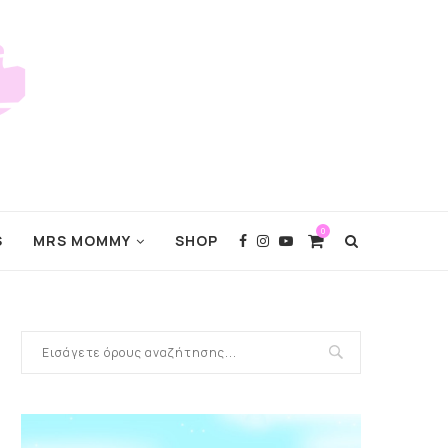
0
S
MRS MOMMY
SHOP