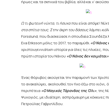
ήρωες και τα σκηνικά του βιβλία, αλλά και ν’ ακού
Ω τι φωτεινή νύχτα, τι ήσυχα που είναι απόψε! Νύχ
στα σπίτια τους. Στην άκρη του δάσους λάμπει κιό
Forsslund, που διασκεύασε η σπουδαία Σουηδέζα λο
Eva Eriksson μόλις το 2017, το παραμύθι
«Ο Νάνος 
χριστουγεννιάτικη ιστορία για όλες τις ηλικίες, πο
πρώτη ιστορία του Νάνου
«Ο Νάνος δεν κοιμάται»
Ένας θόρυβος ακούγεται την παραμονή των Χριστου
το ανακαλύψει, ακολουθεί τον ήχο έξω στο χιόνι, ό
περιπέτεια
«Ο Μαγικός Τάρανδος της Όλι»
, της 
Ψυχογιός, με ιδιαίτερη, ασπρόμαυρη με κόκκινες π
Πετρούλας Γαβριηλίδου.