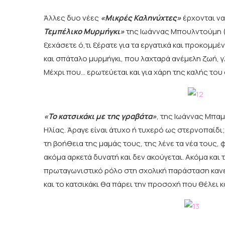
Άλλες δυο νέες
«Μικρές Καληνύχτες»
έρχονται να
Τεμπέλικο Μυρμήγκι»
της Ιωάννας Μπουλντούμη (
ξεχάσετε ό,τι ξέρατε για τα εργατικά και προκομμέ
και σπάταλο μυρμήγκι, που λαχταρά ανέμελη ζωή, γλ
Μέχρι που… ερωτεύεται και για χάρη της καλής του
«Το κατσικάκι με της γραβάτα»
, της Ιωάννας Μπα
Ηλίας. Άραγε είναι άτυχο ή τυχερό ως στερνοπαίδι
τη βοήθεια της μαμάς τους, της λένε τα νέα τους, 
ακόμα αρκετά δυνατή και δεν ακούγεται. Ακόμα και 
πρωταγωνιστικό ρόλο στη σχολική παράσταση κανεί
και το κατσικάκι θα πάρει την προσοχή που θέλει κ