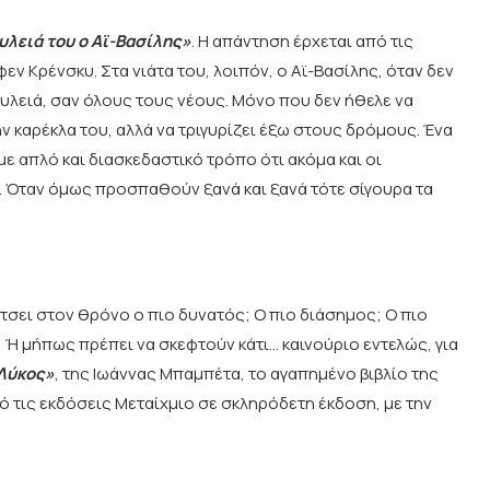
υλειά του ο Αϊ-Βασίλης»
. Η απάντηση έρχεται από τις
ν Κρένσκυ. Στα νιάτα του, λοιπόν, ο Αϊ-Βασίλης, όταν δεν
δουλειά, σαν όλους τους νέους. Μόνο που δεν ήθελε να
την καρέκλα του, αλλά να τριγυρίζει έξω στους δρόμους. Ένα
με απλό και διασκεδαστικό τρόπο ότι ακόμα και οι
. Όταν όμως προσπαθούν ξανά και ξανά τότε σίγουρα τα
άτσει στον θρόνο ο πιο δυνατός; Ο πιο διάσημος; Ο πιο
; Ή μήπως πρέπει να σκεφτούν κάτι… καινούριο εντελώς, για
 Λύκος»
, της Ιωάννας Μπαμπέτα, το αγαπημένο βιβλίο της
 τις εκδόσεις Μεταίχμιο σε σκληρόδετη έκδοση, με την