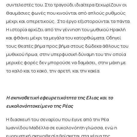
συντελεστές του. Στο τραγούδι ιδιαίτερα ξεχωρίζουν οι
θαυμάσιες φωνές που κινούνται από απλούς ρυθμούς
μέχρι και οπερετικούς. Στο έργο εξιστορούνται τα πάντα.
Η ιστορία αρχίζει από την γέννηση του μυθικού Ηρακλή
και φθάνει μέχρι τα μεγάλα του κατορθώματα. Οδηγεί
τους θεατές βήμα προς βήμα στους δώδεκα άθλους του
μυθικού ήρωα, στην υπερφυσική δύναμη του την οποία
μερικές φορές δεν μπορούσε να δαμάσει, στην μάχη με
το καλό και το κακό, την αρετή, και την κακία.
Η σκηνοθετική εφευρετικότητα της Ελιας και το
ευκολονόητοκείμενο της Ρέας
Η διασκευή του σεναρίου που έγινε από την Ρέα
Ιωαννίδου Μαδέλλα σε ευκολονόητη γλώσσα, ενώ η
ευρηματική σκηνοθεσία βρίσκεται στα χέρια της