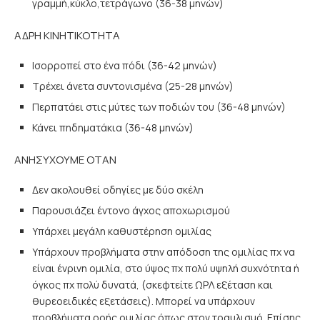
γραμμή,κύκλο,τετράγωνο (36-38 μηνών)
ΑΔΡΗ ΚΙΝΗΤΙΚΟΤΗΤΑ
Ισορροπεί στο ένα πόδι (36-42 μηνών)
Τρέχει άνετα συντονισμένα (25-28 μηνών)
Περπατάει στις μύτες των ποδιών του (36-48 μηνών)
Κάνει πηδηματάκια (36-48 μηνών)
ΑΝΗΣΥΧΟΥΜΕ ΟΤΑΝ
Δεν ακολουθεί οδηγίες με δύο σκέλη
Παρουσιάζει έντονο άγχος αποχωρισμού
Υπάρχει μεγάλη καθυστέρηση ομιλίας
Υπάρχουν προβλήματα στην απόδοση της ομιλίας πχ να
είναι ένρινη ομιλία, στο ύψος πχ πολύ υψηλή συχνότητα ή
όγκος πχ πολύ δυνατά, (σκεφτείτε ΩΡΛ εξέταση και
θυρεοειδικές εξετάσεις). Μπορεί να υπάρχουν
προβλήματα ροής ομιλίας όπως στον τραυλισμό. Επίσης