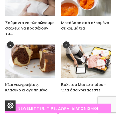
Ζούμε για να πληρώνουμε
Μετάβαση από αλεσμένα
σχολεία να προσέχουν
σε κομμάτια
τα...
4
5
Κέικ γεωγραφίας.
Βαλίτσα Μαιευτηρίου –
Κλασικό κι αγαπημένο
Όλα όσα χρειάζεστε
NEWSLETTER, TIPS, ΔΩΡΑ, ΔΙΑΓΩΝΙΣΜΟΙ