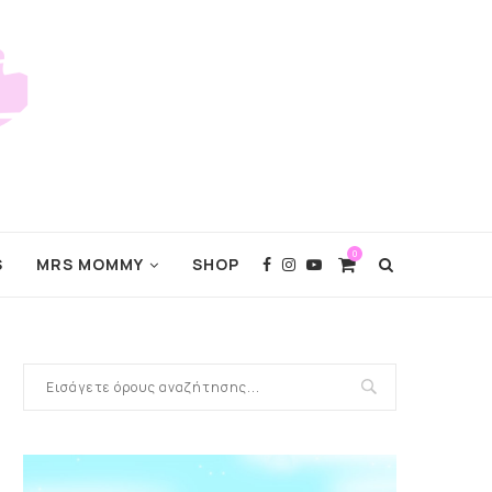
0
S
MRS MOMMY
SHOP