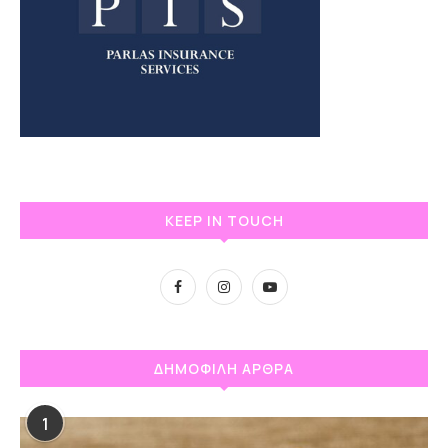
KEEP IN TOUCH
ΔΗΜΟΦΙΛΗ ΑΡΘΡΑ
1