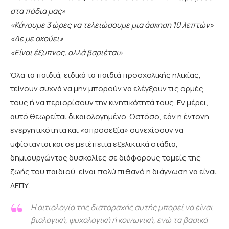
στα πόδια μας»
«Κάνουμε 3 ώρες να τελειώσουμε μια άσκηση 10 λεπτών»
«Δε με ακούει»
«Είναι έξυπνος, αλλά βαριέται»
Όλα τα παιδιά, ειδικά τα παιδιά προσχολικής ηλικίας,
τείνουν συχνά να μην μπορούν να ελέγξουν τις ορμές
τους ή να περιορίσουν την κινητικότητά τους. Εν μέρει,
αυτό θεωρείται δικαιολογημένο. Ωστόσο, εάν η έντονη
ενεργητικότητα και «απροσεξία» συνεχίσουν να
υφίστανται και σε μετέπειτα εξελικτικά στάδια,
δημιουργώντας δυσκολίες σε διάφορους τομείς της
ζωής του παιδιού, είναι πολύ πιθανό η διάγνωση να είναι
ΔΕΠΥ.
H αιτιολογία της διαταραχής αυτής μπορεί να είναι
βιολογική, ψυχολογική ή κοινωνική, ενώ τα βασικά