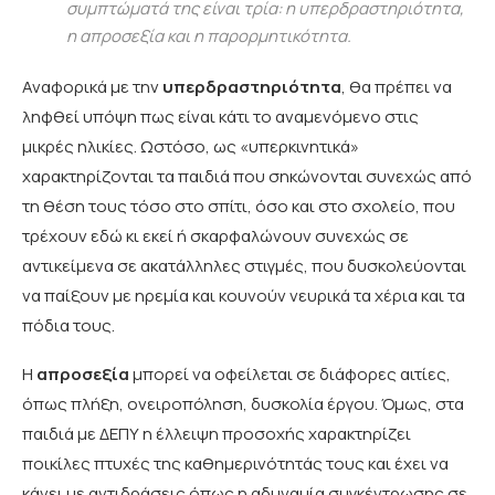
συμπτώματά της είναι τρία: η υπερδραστηριότητα,
η απροσεξία και η παρορμητικότητα.
Αναφορικά με την
υπερδραστηριότητα
, θα πρέπει να
ληφθεί υπόψη πως είναι κάτι το αναμενόμενο στις
μικρές ηλικίες. Ωστόσο, ως «υπερκινητικά»
χαρακτηρίζονται τα παιδιά που σηκώνονται συνεχώς από
τη θέση τους τόσο στο σπίτι, όσο και στο σχολείο, που
τρέχουν εδώ κι εκεί ή σκαρφαλώνουν συνεχώς σε
αντικείμενα σε ακατάλληλες στιγμές, που δυσκολεύονται
να παίξουν με ηρεμία και κουνούν νευρικά τα χέρια και τα
πόδια τους.
Η
απροσεξία
μπορεί να οφείλεται σε διάφορες αιτίες,
όπως πλήξη, ονειροπόληση, δυσκολία έργου. Όμως, στα
παιδιά με ΔΕΠΥ η έλλειψη προσοχής χαρακτηρίζει
ποικίλες πτυχές της καθημερινότητάς τους και έχει να
κάνει με αντιδράσεις όπως η αδυναμία συγκέντρωσης σε