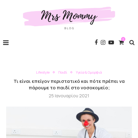
0
Lifestyle
Παιδί
Υγεία & Ομορφιά
Τι είναι επείγον περιστατικό και πότε πρέπει να
πάρουμε το παιδί στο νοσοκομείο;
25 Ιανουαρίου 2021