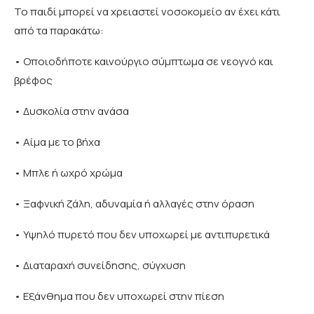
Το παιδί μπορεί να χρειαστεί νοσοκομείο αν έχει κάτι
από τα παρακάτω:
• Οποιοδήποτε καινούργιο σύμπτωμα σε νεογνό και
βρέφος
• Δυσκολία στην ανάσα
• Αίμα με το βήχα
• Μπλε ή ωχρό χρώμα
• Ξαφνική ζάλη, αδυναμία ή αλλαγές στην όραση
• Υψηλό πυρετό που δεν υποχωρεί με αντιπυρετικά
• Διαταραχή συνείδησης, σύγχυση
• Εξάνθημα που δεν υποχωρεί στην πίεση