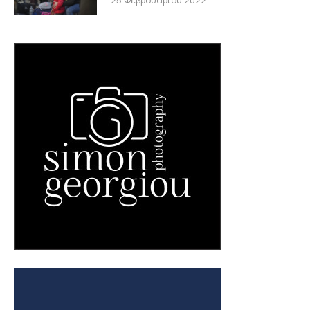
25 Φεβρουαρίου 2022