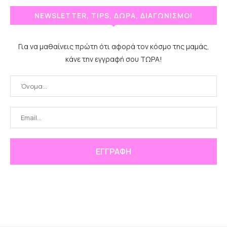
NEWSLETTER, TIPS, ΔΩΡΑ, ΔΙΑΓΩΝΙΣΜΟΙ
Για να μαθαίνεις πρώτη ότι αφορά τον κόσμο της μαμάς,
κάνε την εγγραφή σου ΤΩΡΑ!