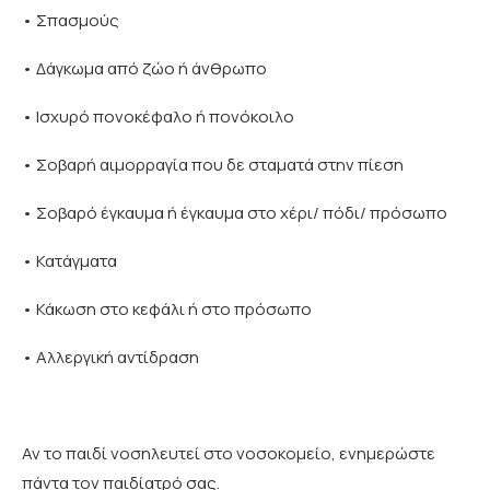
• Σπασμούς
• Δάγκωμα από ζώο ή άνθρωπο
• Ισχυρό πονοκέφαλο ή πονόκοιλο
• Σοβαρή αιμορραγία που δε σταματά στην πίεση
• Σοβαρό έγκαυμα ή έγκαυμα στο χέρι/ πόδι/ πρόσωπο
• Κατάγματα
• Κάκωση στο κεφάλι ή στο πρόσωπο
• Αλλεργική αντίδραση
Αν το παιδί νοσηλευτεί στο νοσοκομείο, ενημερώστε
πάντα τον παιδίατρό σας.