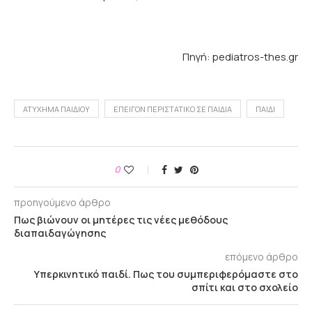
Πηγή: pediatros-thes.gr
ΑΤΎΧΗΜΑ ΠΑΙΔΙΟΎ
ΕΠΕΊΓΟΝ ΠΕΡΙΣΤΑΤΙΚΌ ΣΕ ΠΑΙΔΙΆ
ΠΑΙΔΊ
0
προηγούμενο άρθρο
Πως βιώνουν οι μητέρες τις νέες μεθόδους
διαπαιδαγώγησης
επόμενο άρθρο
Υπερκινητικό παιδί. Πως του συμπεριφερόμαστε στο
σπίτι και στο σχολείο