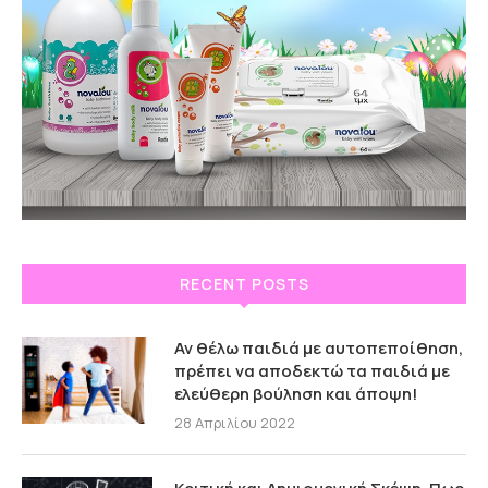
RECENT POSTS
Αν θέλω παιδιά με αυτοπεποίθηση,
πρέπει να αποδεκτώ τα παιδιά με
ελεύθερη βούληση και άποψη!
28 Απριλίου 2022