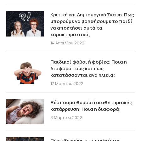
Κριτική και Δημιουργική Σκέψη. Πως
μπορούμε να βοηθήσουμε το παιδί
να αποκτήσει αυτά τα
χαρακτηριστικά;
14 Απριλίου 2022
Παιδικοί φόβοι ή φοβίες; Ποια η
διαφορά τους και πως
κατατάσσονται ανά ηλικία;
17 Μαρτίου 2022
Ξέσπασμα θυμού ή αισθητηριακής
κατάρρευση; Ποια η διαφορά;
3 Μαρτίου 2022
Πώς εξηγούμε στα παιδιά τον