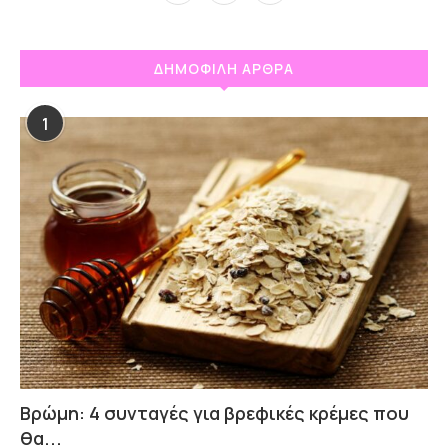
ΔΗΜΟΦΙΛΗ ΑΡΘΡΑ
1
Βρώμη: 4 συνταγές για βρεφικές κρέμες που
θα...