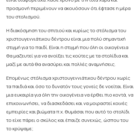
προσμονή περιμένουν να ακουόσουν ότι έφτασε η μέρα
του στολισμού.
Η διακόσμηση του σπιτιού και κυρίως το στόλισμα του
χριστουγεννιάτικου δέντρου είναι μια πολύ σημαντική
στιγμή για το παιδί. Είναι η στιγμή που όλη οι οικογένεια
θα μαζευτεί για να ανοίξει τις κούτες με τα στολίδια και
μαζί με αυτά θα ανασύρει και πολλές αναμνήσεις.
Επομένως στόλισμα χριστουγεννιάτικου δέντρου χωρίς
τα παιδιά και όσο το δυνατόν τους γονείς δε νοείται. Είναι
μια ευκαιρία για όλη την οικογένεια να έρθει πιο κοντά, να
επικοινωνήσει, να διασκεδάσει και να μοιραστεί κοινές
εμπειρίες και βιώματα π.χ. θυμάσαι που αυτό το στολίδι
το είχε πάρει ο σκύλος και έπαιζε συνεχώς, ώσπου του
το κρύψαμε;