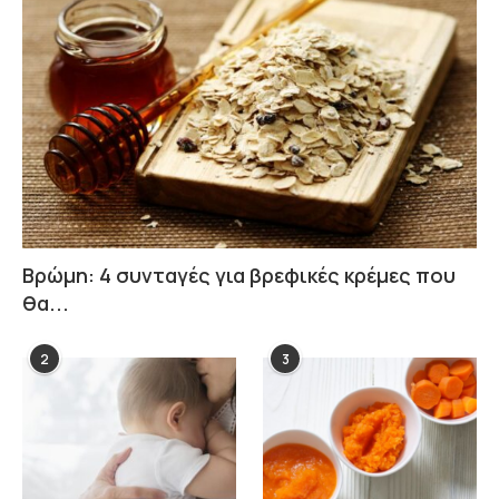
Βρώμη: 4 συνταγές για βρεφικές κρέμες που
θα...
2
3