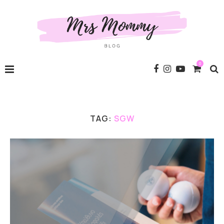
0
TAG:
SGW