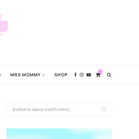
0
S
MRS MOMMY
SHOP