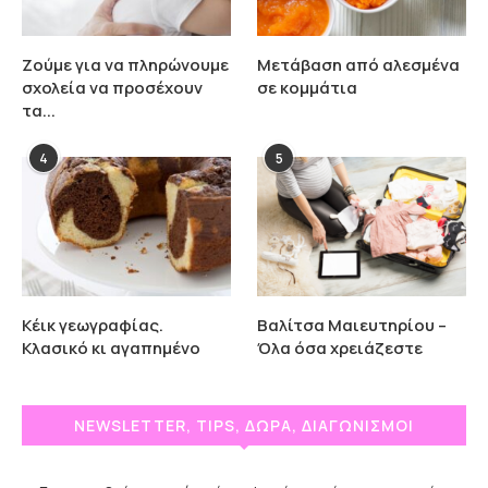
Ζούμε για να πληρώνουμε
Μετάβαση από αλεσμένα
σχολεία να προσέχουν
σε κομμάτια
τα...
4
5
Κέικ γεωγραφίας.
Βαλίτσα Μαιευτηρίου –
Κλασικό κι αγαπημένο
Όλα όσα χρειάζεστε
NEWSLETTER, TIPS, ΔΩΡΑ, ΔΙΑΓΩΝΙΣΜΟΙ